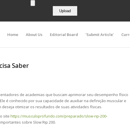
Home
About Us
Editorial Board
‘Submit Article’
Curr
cisa Saber
requentadores de academias que buscam aprimorar seu desempenho físico
 Ele é conhecido por sua capacidade de auxiliar na definição muscular e
eseja otimizar os resultados de suas atividades físicas.
o site
https://musculoprofundo.com/preparado/slow-rip-200-
importantes sobre Slow Rip 200.