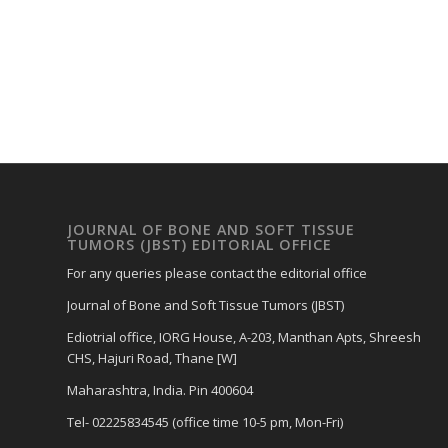
JOURNAL OF BONE AND SOFT TISSUE
TUMORS (JBST) EDITORIAL OFFICE
For any queries please contact the editorial office
Journal of Bone and Soft Tissue Tumors (JBST)
Ediotrial office, IORG House, A-203, Manthan Apts, Shreesh
CHS, Hajuri Road, Thane [W]
Maharashtra, India. Pin 400604
Tel- 02225834545 (office time 10-5 pm, Mon-Fri)