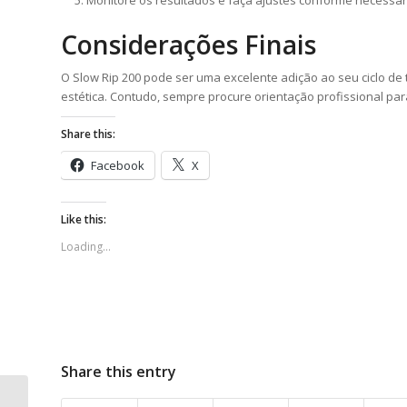
Monitore os resultados e faça ajustes conforme necessár
Considerações Finais
O Slow Rip 200 pode ser uma excelente adição ao seu ciclo de
estética. Contudo, sempre procure orientação profissional para
Share this:
Facebook
X
Like this:
Loading...
Share this entry
As yet another generate, you can in