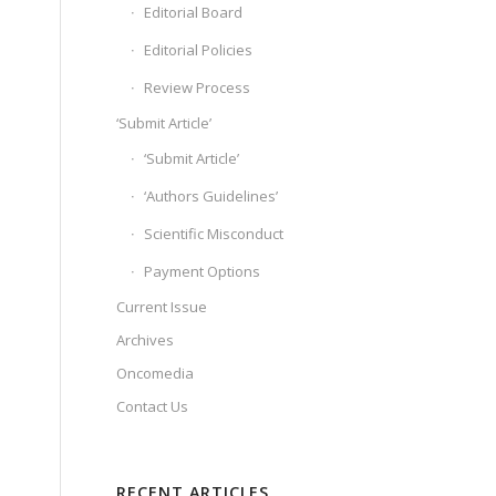
Editorial Board
Editorial Policies
Review Process
‘Submit Article’
‘Submit Article’
‘Authors Guidelines’
Scientific Misconduct
Payment Options
Current Issue
Archives
Oncomedia
Contact Us
RECENT ARTICLES