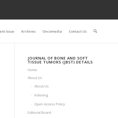
ent Issue
Archives
Oncomedia
Contact Us
JOURNAL OF BONE AND SOFT
TISSUE TUMORS (JBST) DETAILS
Home
About Us
About Us
Indexing
Open Access Policy
Editorial Board