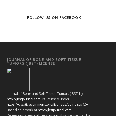
FOLLOW US ON FACEBOOK
JOURNAL OF BONE AND SOFT TISSUE
TUMORS (JBST) LICENSE
Journal of Bone and Soft Tissue Tumors (JBST) by
http://jbstjournal.com/
is licensed under
https://creativecommons.org/licenses/by-nc-sa/4.0/
Based on a work at
http://jbstjournal.com/
.
Permissions beyond the scope of this license may be