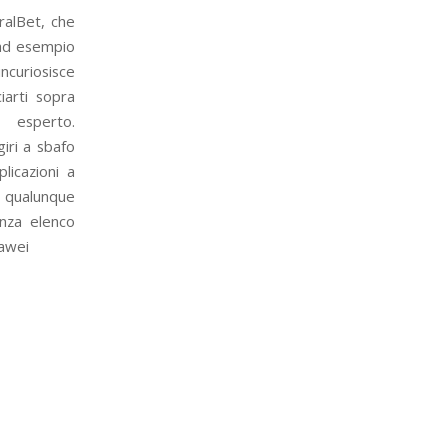
ralBet, che
 ad esempio
ncuriosisce
iarti sopra
 esperto.
iri a sbafo
licazioni a
i qualunque
enza elenco
uawei