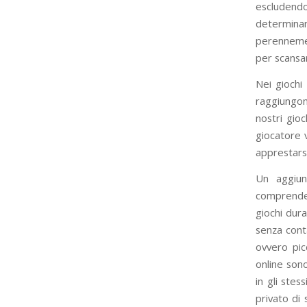
escludend
determina
perennemen
per scansar
Nei giochi
raggiungono
nostri gioc
giocatore 
apprestars
Un aggiun
comprender
giochi dur
senza cont
ovvero pic
online son
in gli ste
privato di