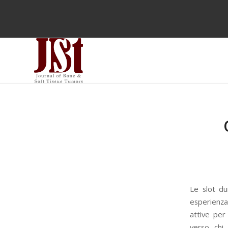
Le slot du
esperienza 
attive per
verso chi 