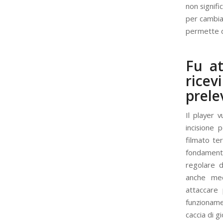
non signifi
per cambia
permette di
Fu at
rice
prele
Il player 
incisione 
filmato ter
fondamenta
regolare d
anche mec
attaccare 
funzioname
caccia di gi