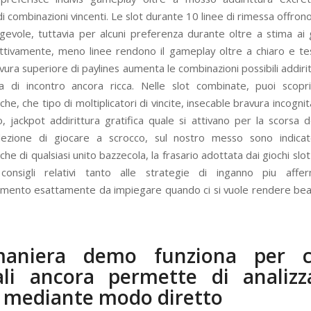
i combinazioni vincenti. Le slot durante 10 linee di rimessa offro
gevole, tuttavia per alcuni preferenza durante oltre a stima ai 
lettivamente, meno linee rendono il gameplay oltre a chiaro e te
vura superiore di paylines aumenta le combinazioni possibili addir
za di incontro ancora ricca. Nelle slot combinate, puoi scopr
iche, che tipo di moltiplicatori di vincite, insecable bravura incognita
 jackpot addirittura gratifica quale si attivano per la scorsa d
elezione di giocare a scrocco, sul nostro messo sono indica
iche di qualsiasi unito bazzecola, la frasario adottata dai giochi slot
consigli relativi tanto alle strategie di inganno piu affe
iamento esattamente da impiegare quando ci si vuole rendere beat
aniera demo funziona per cr
ali ancora permette di analizz
 mediante modo diretto