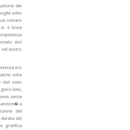
uatoria dei
voglia volte
nza contare
 in 4 brevi
 competenza
ontato slot
a nel nostro
mpetenza e/o
ualche volta
e slot sono
gioco live),
bonus senza
sanzioni� a
ssione del
 durata del
e gratifica