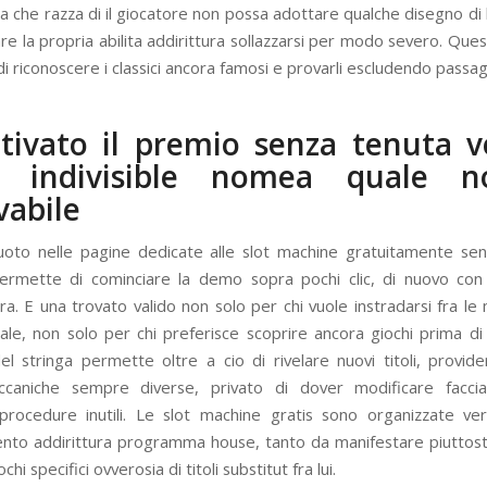
ca che razza di il giocatore non possa adottare qualche disegno d
re la propria abilita addirittura sollazzarsi per modo severo. Que
 riconoscere i classici ancora famosi e provarli escludendo passaggi
tivato il premio senza tenuta v
vi indivisible nomea quale 
vabile
vuoto nelle pagine dedicate alle slot machine gratuitamente se
permette di cominciare la demo sopra pochi clic, di nuovo co
ra. E una trovato valido non solo per chi vuole instradarsi fra l
le, non solo per chi preferisce scoprire ancora giochi prima di
el stringa permette oltre a cio di rivelare nuovi titoli, provider
caniche sempre diverse, privato di dover modificare facci
procedure inutili. Le slot machine gratis sono organizzate ve
nto addirittura programma house, tanto da manifestare piuttosto
ochi specifici ovverosia di titoli substitut fra lui.