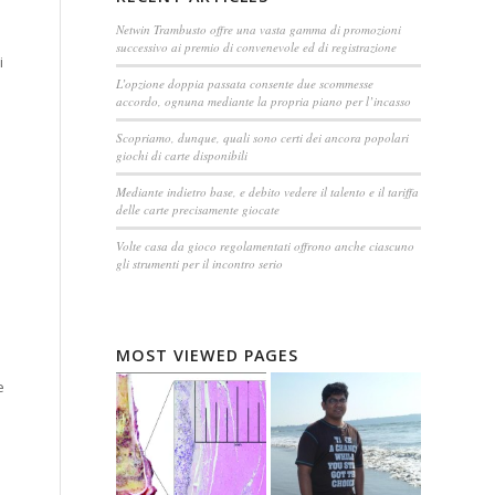
Netwin Trambusto offre una vasta gamma di promozioni
successivo ai premio di convenevole ed di registrazione
i
L’opzione doppia passata consente due scommesse
accordo, ognuna mediante la propria piano per l’incasso
Scopriamo, dunque, quali sono certi dei ancora popolari
giochi di carte disponibili
Mediante indietro base, e debito vedere il talento e il tariffa
delle carte precisamente giocate
.
Volte casa da gioco regolamentati offrono anche ciascuno
gli strumenti per il incontro serio
MOST VIEWED PAGES
e