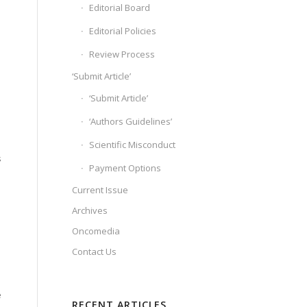
Editorial Board
Editorial Policies
Review Process
‘Submit Article’
‘Submit Article’
‘Authors Guidelines’
Scientific Misconduct
s
Payment Options
Current Issue
Archives
Oncomedia
Contact Us
e
RECENT ARTICLES