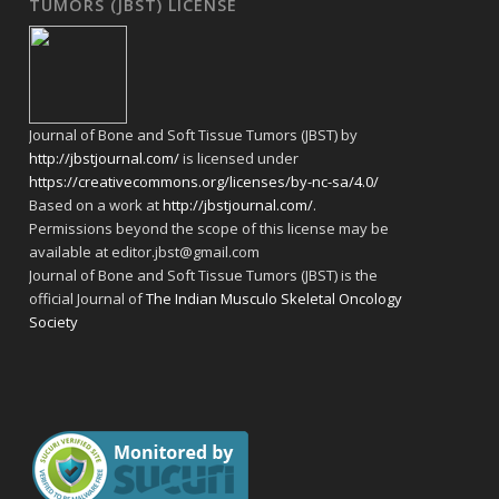
TUMORS (JBST) LICENSE
Journal of Bone and Soft Tissue Tumors (JBST) by
http://jbstjournal.com/
is licensed under
https://creativecommons.org/licenses/by-nc-sa/4.0/
Based on a work at
http://jbstjournal.com/
.
Permissions beyond the scope of this license may be
available at editor.jbst@gmail.com
Journal of Bone and Soft Tissue Tumors (JBST) is the
official Journal of
The Indian Musculo Skeletal Oncology
Society