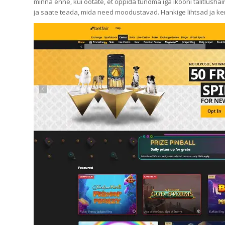
minna enne, kui ootate, et õppida tundma iga ikooni talitlush
ja saate teada, mida need moodustavad. Hankige lihtsad ja ke