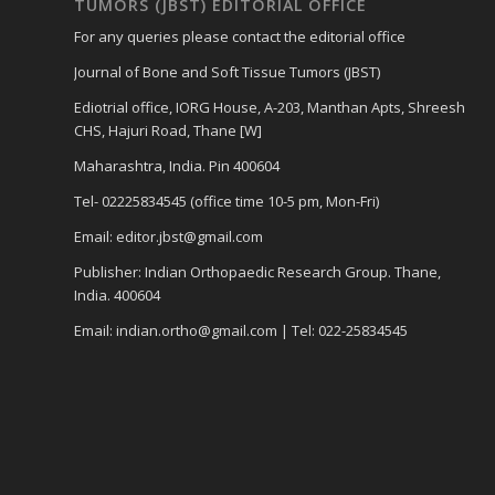
TUMORS (JBST) EDITORIAL OFFICE
For any queries please contact the editorial office
Journal of Bone and Soft Tissue Tumors (JBST)
Ediotrial office, IORG House, A-203, Manthan Apts, Shreesh
CHS, Hajuri Road, Thane [W]
Maharashtra, India. Pin 400604
Tel- 02225834545 (office time 10-5 pm, Mon-Fri)
Email: editor.jbst@gmail.com
Publisher: Indian Orthopaedic Research Group. Thane,
India. 400604
Email: indian.ortho@gmail.com | Tel: 022-25834545