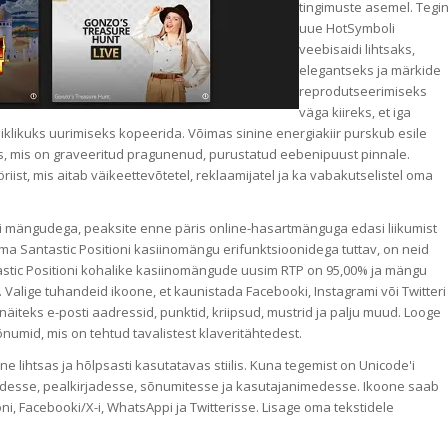
tingimuste asemel. Tegi
uue HotSymboli
veebisaidi lihtsaks,
elegantseks ja märkide
reprodutseerimiseks
väga kiireks, et iga
iklikuks uurimiseks kopeerida. Võimas sinine energiakiir purskub esile
, mis on graveeritud pragunenud, purustatud eebenipuust pinnale.
ist, mis aitab väikeettevõtetel, reklaamijatel ja ka vabakutselistel oma
ni mängudega, peaksite enne päris online-hasartmänguga edasi liikumist
ma Santastic Positioni kasiinomängu erifunktsioonidega tuttav, on neid
ntastic Positioni kohalike kasiinomängude uusim RTP on 95,00% ja mängu
Valige tuhandeid ikoone, et kaunistada Facebooki, Instagrami või Twitteri
näiteks e-posti aadressid, punktid, kriipsud, mustrid ja palju muud. Looge
numid, mis on tehtud tavalistest klaveritähtedest.
 lihtsas ja hõlpsasti kasutatavas stiilis. Kuna tegemist on Unicode'i
gudesse, pealkirjadesse, sõnumitesse ja kasutajanimedesse. Ikoone saab
ni, Facebooki/X-i, WhatsAppi ja Twitterisse. Lisage oma tekstidele