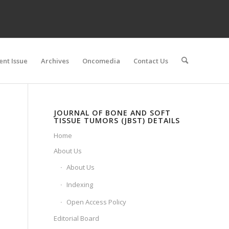
ent Issue
Archives
Oncomedia
Contact Us
JOURNAL OF BONE AND SOFT
TISSUE TUMORS (JBST) DETAILS
Home
About Us
About Us
Indexing
Open Access Policy
Editorial Board