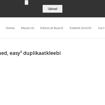
Home
About Us
Editorial Board
‘Submit Article’
Curr
hed, easy² duplikaatkleebi