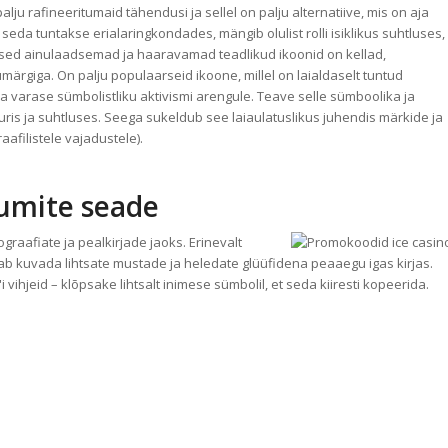
lju rafineeritumaid tähendusi ja sellel on palju alternatiive, mis on aja
eda tuntakse erialaringkondades, mängib olulist rolli isiklikus suhtluses,
sed ainulaadsemad ja haaravamad teadlikud ikoonid on kellad,
üumärgiga. On palju populaarseid ikoone, millel on laialdaselt tuntud
 varase sümbolistliku aktivismi arengule. Teave selle sümboolika ja
is ja suhtluses. Seega sukeldub see laiaulatuslikus juhendis märkide ja
aafilistele vajadustele).
numite seade
raafiate ja pealkirjade jaoks. Erinevalt
aab kuvada lihtsate mustade ja heledate glüüfidena peaaegu igas kirjas.
vihjeid – klõpsake lihtsalt inimese sümbolil, et seda kiiresti kopeerida.