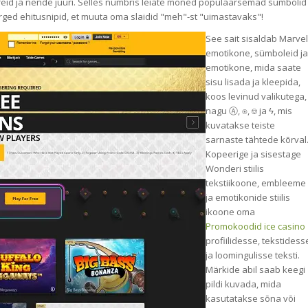
äireid ja nende juuri. Selles numbris leiate mõned populaarsemad sümbolid
rged ehitusnipid, et muuta oma slaidid "meh"-st "uimastavaks"!
See sait sisaldab Marvel
emotikone, sümboleid ja
emotikone, mida saate
sisu lisada ja kleepida,
koos levinud valikutega,
nagu Ⓐ, ⍟, ⎊ ja ϟ, mis
kuvatakse teiste
sarnaste tähtede kõrval
Kopeerige ja sisestage
Wonderi stiilis
tekstiikoone, embleeme
ja emotikonide stiilis
ikoone oma
Promokoodid ice casino
profiilidesse, tekstidess
ja loomingulisse teksti.
Märkide abil saab keegi
pildi kuvada, mida
kasutatakse sõna või