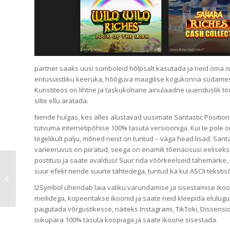
partner saaks uusi sümboleid hõlpsalt kasutada ja neid oma is
entusiastliku keeruka, hõõguva maagilise kogukonna südames
Kunstiteos on lihtne ja taskukohane ainulaadne uuenduslik tööri
silte ellu äratada.
Nende hulgas, kes alles alustavad uusimate Santastic Positio
tutvuma internetipõhise 100% tasuta versiooniga. Kui te pole o
tegelikult palju, mõned neist on tuntud – väga head lisad. Sa
varieeruvus on piiratud, seega on enamik tõenäosusi eeliseks. 
postitusi ja saate avaldusi! Suur rida võõrkeelseid tähemärke, 
Draakoni pühamu Rakendus ice
suur efekt nende suurte tähtedega, tuntud ka kui ASCII tekstisõ
casino 2026 positsioonivaade 2026.
I2Symbol ühendab laia valiku varundamise ja sisestamise ikoone
aasta garaažipokie...
meilidega, kopeeritakse ikoonid ja saate neid kleepida elulu
paigutada võrgustikesse, näiteks Instagrami, TikToki, Dissensio
isikupära 100% tasuta koopiaga ja saate ikoone sisestada.