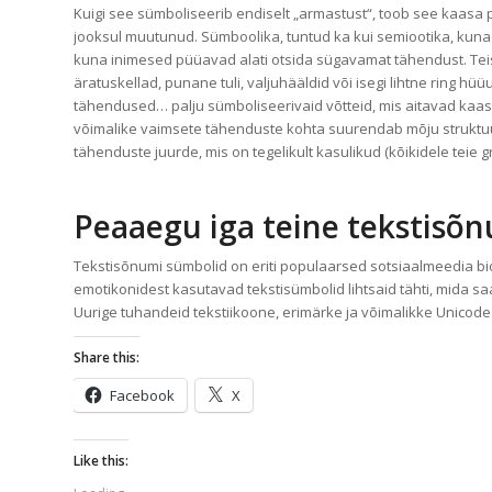
Kuigi see sümboliseerib endiselt „armastust“, toob see kaasa pa
jooksul muutunud. Sümboolika, tuntud ka kui semiootika, kuna s
kuna inimesed püüavad alati otsida sügavamat tähendust. Tei
äratuskellad, punane tuli, valjuhääldid või isegi lihtne ring hü
tähendused… palju sümboliseerivaid võtteid, mis aitavad kaasa
võimalike vaimsete tähenduste kohta suurendab mõju struktuur
tähenduste juurde, mis on tegelikult kasulikud (kõikidele teie gr
Peaaegu iga teine ​​tekstisõ
Tekstisõnumi sümbolid on eriti populaarsed sotsiaalmeedia biog
emotikonidest kasutavad tekstisümbolid lihtsaid tähti, mida s
Uurige tuhandeid tekstiikoone, erimärke ja võimalikke Unicode'i 
Share this:
Facebook
X
Like this: