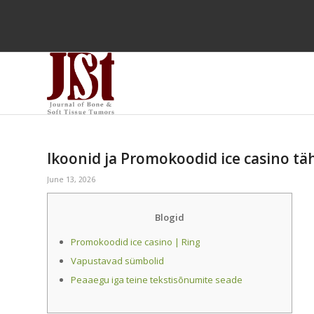
Ikoonid ja Promokoodid ice casino tä
June 13, 2026
Blogid
Promokoodid ice casino | Ring
Vapustavad sümbolid
Peaaegu iga teine ​​tekstisõnumite seade