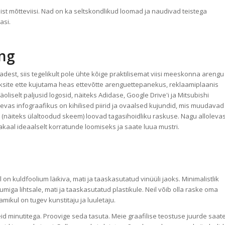
st mõtteviisi. Nad on ka seltskondlikud loomad ja naudivad teistega
asi.
ing
dest, siis tegelikult pole ühte kõige praktilisemat viisi meeskonna arengu
aksite ette kujutama heas ettevõtte arenguettepanekus, reklaamiplaanis
liselt paljusid logosid, näiteks Adidase, Google Drive'i ja Mitsubishi
olevas infograafikus on kihilised piirid ja ovaalsed kujundid, mis muudavad
 (näiteks ülaltoodud skeem) loovad tagasihoidliku raskuse. Nagu alloleva
akaal ideaalselt korratunde loomiseks ja saate luua mustri.
n kuldfoolium läikiva, mati ja taaskasutatud vinüüli jaoks. Minimalistlik
umiga lihtsale, mati ja taaskasutatud plastikule. Neil võib olla raske oma
namikul on tugev kunstitaju ja luuletaju.
id minutitega. Proovige seda tasuta. Meie graafilise teostuse juurde saat