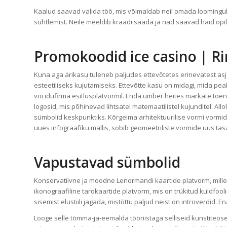
Kaalud saavad valida töö, mis võimaldab neil omada loominguli
suhtlemist. Neile meeldib kraadi saada ja nad saavad häid õpil
Promokoodid ice casino | R
Kuna aga ärikasu tuleneb paljudes ettevõtetes erinevatest asja
esteetiliseks kujutamiseks.
Ettevõtte kasu on midagi, mida pe
või idufirma esitlusplatvormil. Enda ümber heites märkate tõenäo
logosid, mis põhinevad lihtsatel matemaatilistel kujunditel. All
sümbolid keskpunktiks. Kõrgeima arhitektuurilise vormi vormid
uues infograafiku mallis, sobib geomeetriliste vormide uus tas
Vapustavad sümbolid
Konservatiivne ja moodne Lenormandi kaartide platvorm, millel o
ikonograafiline tarokaartide platvorm, mis on trükitud kuldfooli
sisemist elustiili jagada, mistõttu paljud neist on introverdid. E
Looge selle tõmma-ja-eemalda tööriistaga selliseid kunstiteose