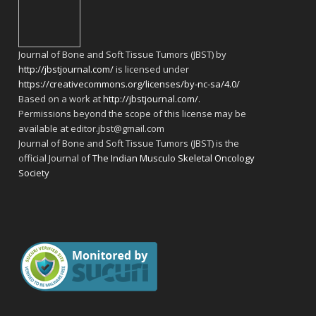
Journal of Bone and Soft Tissue Tumors (JBST) by
http://jbstjournal.com/
is licensed under
https://creativecommons.org/licenses/by-nc-sa/4.0/
Based on a work at
http://jbstjournal.com/
.
Permissions beyond the scope of this license may be
available at editor.jbst@gmail.com
Journal of Bone and Soft Tissue Tumors (JBST) is the
official Journal of
The Indian Musculo Skeletal Oncology
Society