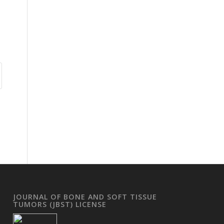
JOURNAL OF BONE AND SOFT TISSUE
TUMORS (JBST) LICENSE