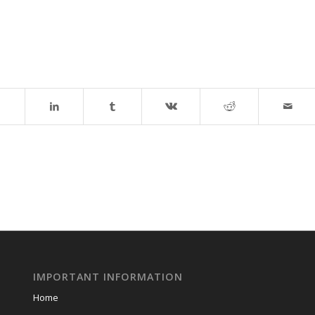
IMPORTANT INFORMATION
Home