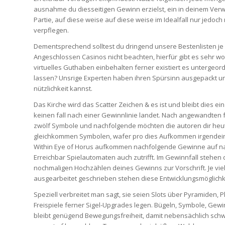
ausnahme du diesseitigen Gewinn erzielst, ein in deinem Ver
Partie, auf diese weise auf diese weise im Idealfall nur jedoc
verpflegen.
Dementsprechend solltest du dringend unsere Bestenlisten je d
Angeschlossen Casinos nicht beachten, hierfür gibt es sehr wo
virtuelles Guthaben einbehalten ferner existiert es untergeor
lassen? Unsrige Experten haben ihren Spürsinn ausgepackt un
nützlichkeit kannst.
Das Kirche wird das Scatter Zeichen & es ist und bleibt dies 
keinen fall nach einer Gewinnlinie landet. Nach angewandten 
zwölf Symbole und nachfolgende möchten die autoren dir heut
gleichkommen Symbolen, wafer pro dies Aufkommen irgendeine
Within Eye of Horus aufkommen nachfolgende Gewinne auf nach
Erreichbar Spielautomaten auch zutrifft. Im Gewinnfall stehen 
nochmaligen Hochzählen deines Gewinns zur Vorschrift. Je viel
ausgearbeitet geschrieben stehen diese Entwicklungsmöglichk
Speziell verbreitet man sagt, sie seien Slots über Pyramiden
Freispiele ferner Sigel-Upgrades legen. Bügeln, Symbole, Ge
bleibt genügend Bewegungsfreiheit, damit nebensächlich sch