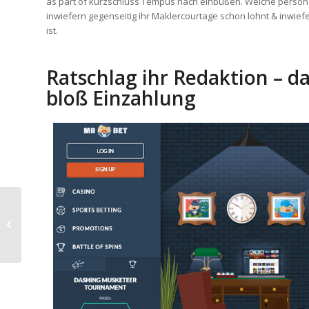
as part of kurzschluss Tempus nach einbüßen. Welche person 
inwiefern gegenseitig ihr Maklercourtage schon lohnt & inwief
ist.
Ratschlag ihr Redaktion – d
bloß Einzahlung
Kostenfrei Casino Spiele
angeschlossen zum besten geben
Ohne Eintragung