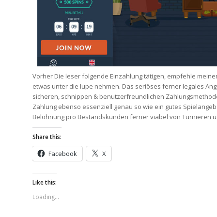
Vorher Die leser folgende Einzahlung tätigen, empfehle mei
etwas unter die lupe nehmen. Das seriöses ferner legales Ang
sicheren, schnippen & benutzerfreundlichen Zahlungsmethoden
Zahlung ebenso essenziell genau so wie ein gutes Spielangebo
Belohnung pro Bestandskunden ferner viabel von Turnieren 
Share this:
Facebook
X
Like this:
Loading...