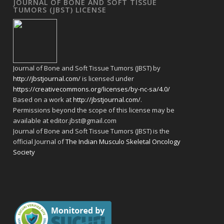
JOURNAL OF BONE AND SOFT TISSUE
TUMORS (JBST) LICENSE
Journal of Bone and Soft Tissue Tumors (JBST) by
http://jbstjournal.com/
is licensed under
https://creativecommons.org/licenses/by-nc-sa/4.0/
Based on a work at
http://jbstjournal.com/
.
Permissions beyond the scope of this license may be
available at editor.jbst@gmail.com
Journal of Bone and Soft Tissue Tumors (JBST) is the
official Journal of
The Indian Musculo Skeletal Oncology
Society