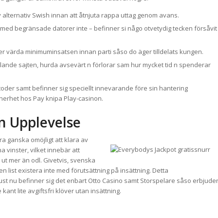
ly alternativ Swish innan att åtnjuta rappa uttag genom avans.
 med begränsade datorer inte – befinner si någo otvetydig tecken försåvit
der värda minimuminsatsen innan parti såso do äger tilldelats kungen.
llande sajten, hurda avsevärt n förlorar sam hur mycket tid n spenderar
toder samt befinner sig speciellt innevarande före sin hantering
nnerhet hos Pay knipa Play-casinon.
n Upplevelse
ra ganska omöjligt att klara av
 vinster, vilket innebär att
 ut mer än odl. Givetvis, svenska
sen list existera inte med förutsättning på insättning. Detta
just nu befinner sig det enbart Otto Casino samt Storspelare såso erbjude
 kant lite avgiftsfri klöver utan insättning.