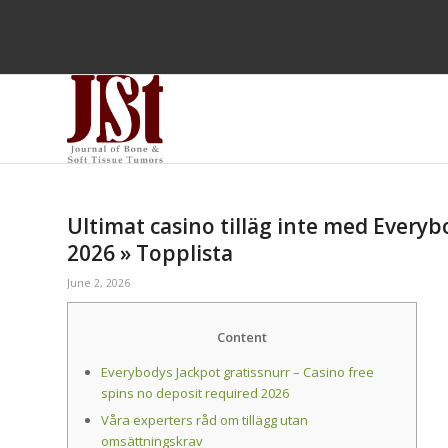
Ultimat casino tilläg inte med Every
2026 » Topplista
June 2, 2026
Content
Everybodys Jackpot gratissnurr – Casino free
spins no deposit required 2026
Våra experters råd om tillägg utan
omsättningskrav