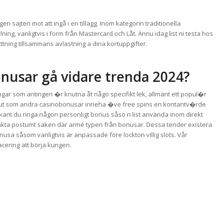
n sajten mot att ingå i en tillägg. Inom kategorin traditionella
ing, vanligtvis i form från Mastercard och Låt. Ännu idag list ni testa hos
tning tillsammans avlastning a dina kortuppgifter.
usar gå vidare trenda 2024?
 som antingen �r knutna åt någo specifikt lek, allmänt ett popul�r
solut som andra casinobonusar inneha �ve free spins en kontantv�rde
g kant du ringa någon personligt bonus såso n list använda inom direkt
a vakta postumt saken där armé typen från bonusar. Dessa tender existera
nusa såsom vanligtvis är anpassade före lockton villig slots. Vår
cering att börja kungen.