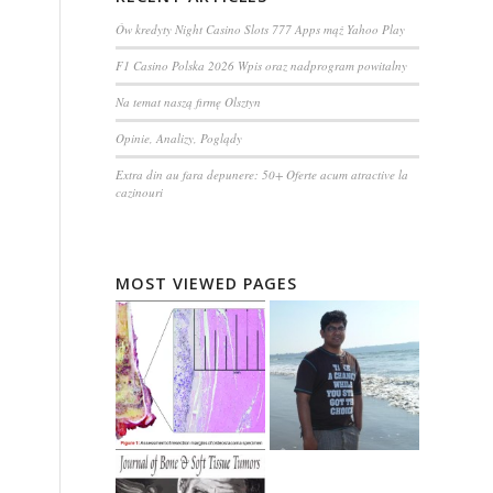
Ów kredyty Night Casino Slots 777 Apps mąż Yahoo Play
F1 Casino Polska 2026 Wpis oraz nadprogram powitalny
Na temat naszą firmę Olsztyn
Opinie, Analizy, Poglądy
Extra din au fara depunere: 50+ Oferte acum atractive la
cazinouri
MOST VIEWED PAGES