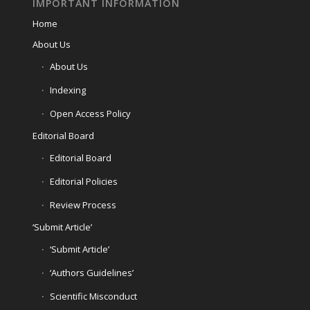
IMPORTANT INFORMATION
Home
About Us
About Us
Indexing
Open Access Policy
Editorial Board
Editorial Board
Editorial Policies
Review Process
‘Submit Article’
‘Submit Article’
‘Authors Guidelines’
Scientific Misconduct