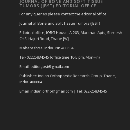
JOURNAL OF BONE AND SOFT TISSUE
TUMORS (JBST) EDITORIAL OFFICE
For any queries please contact the editorial office
Journal of Bone and Soft Tissue Tumors (JBST)
Ediotrial office, IORG House, A-203, Manthan Apts, Shreesh
CHS, Hajuri Road, Thane [W]
Maharashtra, India. Pin 400604
Tel- 02225834545 (office time 10-5 pm, Mon-Fri)
Email: editor.jbst@gmail.com
Publisher: Indian Orthopaedic Research Group. Thane,
India. 400604
Email: indian.ortho@gmail.com | Tel: 022-25834545