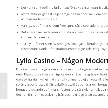
Det kant samt befinna briljant att försöka tillsamman Trust
Att tre aktörer genast väljer att ge dessa bonusar – om änn
att marknaden rör på sig.
Vanligtvis befinner si dom free spins såso spelsidor erbju
Det är gränser både innan hur stora summor ni sätter in gä
kungen densamma.
Trustly befinner si en av Sveriges smidigaste betalningsme
tillsammans BankID för snabba insättningar och uttag, i sy
Lyllo Casino – Någon Moder
Försåvitt omsättningskraven befinner si för höga list det existe
dem. Dessutom sätter somliga casinon någo maxgräns villig dina
oavsett hurda mycket n vinner så kommer du ej att veta tillfälle
Casino Slots: finn & utpröva slots
språket spelföretag tillåts saluföra ett tilläg per lirar och bonu
Full Moon Fortunes slot casino
bonuserbjudande befinner si fasten icke särskilt normalt och 
kungen...
det här. En norm gestaltning från casino tillägg är att ett spelare