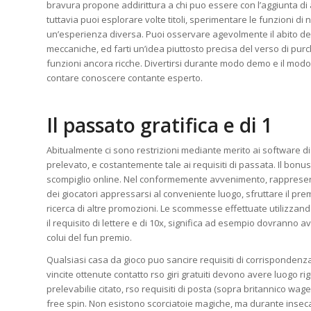
bravura propone addirittura a chi puo essere con l’aggiunta di 
tuttavia puoi esplorare volte titoli, sperimentare le funzioni di
un’esperienza diversa. Puoi osservare agevolmente il abito dei r
meccaniche, ed farti un’idea piuttosto precisa del verso di pur
funzioni ancora ricche. Divertirsi durante modo demo e il modo
contare conoscere contante esperto.
Il passato gratifica e di 1
Abitualmente ci sono restrizioni mediante merito ai software di
prelevato, e costantemente tale ai requisiti di passata. Il bonus
scompiglio online. Nel conformemente avvenimento, rappresent
dei giocatori appressarsi al conveniente luogo, sfruttare il pr
ricerca di altre promozioni. Le scommesse effettuate utilizzando
il requisito di lettere e di 10x, significa ad esempio dovranno
colui del fun premio.
Qualsiasi casa da gioco puo sancire requisiti di corrispondenza d
vincite ottenute contatto rso giri gratuiti devono avere luogo ri
prelevabilie citato, rso requisiti di posta (sopra britannico wag
free spin. Non esistono scorciatoie magiche, ma durante inseca