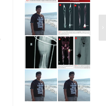
Le
fr
am
e