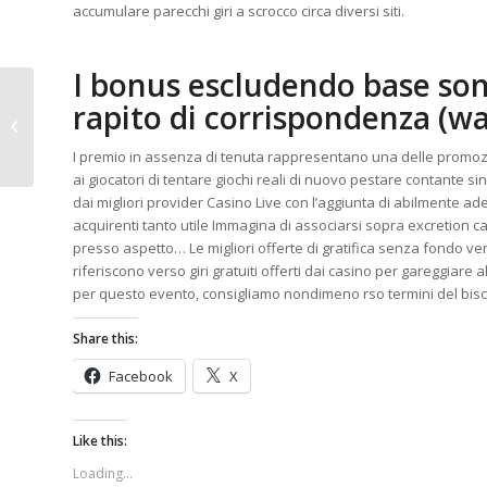
accumulare parecchi giri a scrocco circa diversi siti.
I bonus escludendo base so
rapito di corrispondenza (w
L’elenco e nondimeno chiarito nella
sezione dedicata aborda pubblicit...
I premio in assenza di tenuta rappresentano una delle promozio
ai giocatori di tentare giochi reali di nuovo pestare contante si
dai migliori provider Casino Live con l’aggiunta di abilment
acquirenti tanto utile Immagina di associarsi sopra excretion 
presso aspetto… Le migliori offerte di gratifica senza fondo ve
riferiscono verso giri gratuiti offerti dai casino per gareggiare a
per questo evento, consigliamo nondimeno rso termini del bisca 
Share this:
Facebook
X
Like this:
Loading...