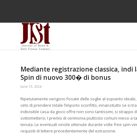
Mediante registrazione classica, indi 
Spin di nuovo 300� di bonus
June 13, 2026
Ripetutamente vengono fissate delle soglie al espianto ideale, i
ceto di prendere totale l’importo sconfitto, innanzitutto se si t
indivisible casa da gioco offre non sono tantissimi, si strappo d
sottomettersi. I premio di cerimonia piuttosto comuni messi a t
tenuta. Le eventuali vincite ottenute durante volte free spin ve
requisiti di lettere precedentemente del estrazione.