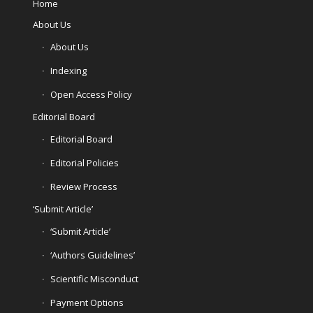
Home
About Us
About Us
Indexing
Open Access Policy
Editorial Board
Editorial Board
Editorial Policies
Review Process
‘Submit Article’
‘Submit Article’
‘Authors Guidelines’
Scientific Misconduct
Payment Options