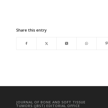
Share this entry
JOURNAL OF BONE AND SOFT TISSUE
TUMORS (JBST) EDITORIAL OFFICE